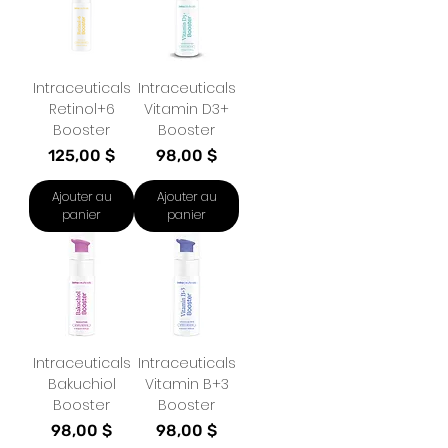
Intraceuticals
Intraceuticals
Retinol+6
Vitamin D3+
Booster
Booster
Prix
Prix
125,00 $
98,00 $
Ajouter au
Ajouter au
panier
panier
Intraceuticals
Intraceuticals
Bakuchiol
Vitamin B+3
Booster
Booster
Prix
Prix
98,00 $
98,00 $