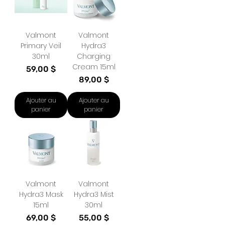
Valmont
Valmont
Primary Veil
Hydra3
30ml
Charging
Cream 15ml
Prix
59,00 $
Prix
89,00 $
Ajouter au
Ajouter au
panier
panier
Valmont
Valmont
Hydra3 Mask
Hydra3 Mist
15ml
30ml
Prix
Prix
69,00 $
55,00 $