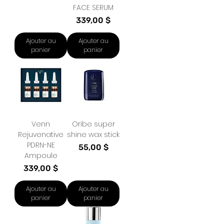
FACE SERUM
Prix
339,00 $
Ajouter au
Ajouter au
panier
panier
Venn
Oribe super
Rejuvenative
shine wax stick
PDRN-NE
Prix
55,00 $
Ampoule
Prix
339,00 $
Ajouter au
Ajouter au
panier
panier