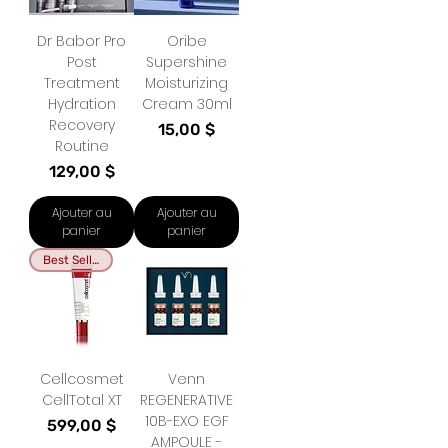
Dr Babor Pro
Oribe
Post
Supershine
Treatment
Moisturizing
Hydration
Cream 30ml
Recovery
Prix
15,00 $
Routine
Prix
129,00 $
Ajouter au
Ajouter au
panier
panier
Best Seller
Cellcosmet
Venn
CellTotal XT
REGENERATIVE
10B-EXO EGF
Prix
599,00 $
AMPOULE -