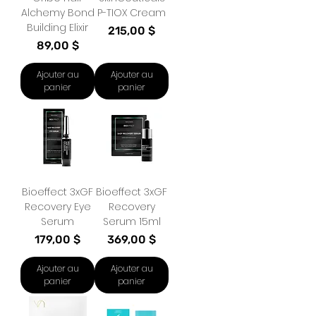
Alchemy Bond
P-TIOX Cream
Building Elixir
Prix
215,00 $
Prix
89,00 $
Ajouter au
Ajouter au
panier
panier
Bioeffect 3xGF
Bioeffect 3xGF
Recovery Eye
Recovery
Serum
Serum 15ml
Prix
Prix
179,00 $
369,00 $
Ajouter au
Ajouter au
panier
panier