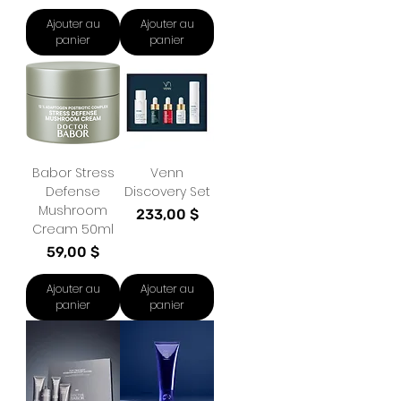
Ajouter au
Ajouter au
panier
panier
Babor Stress
Venn
Defense
Discovery Set
Mushroom
Prix
233,00 $
Cream 50ml
Prix
59,00 $
Ajouter au
Ajouter au
panier
panier