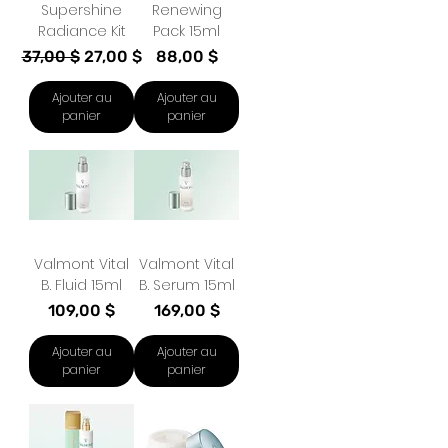
Supershine
Renewing
Radiance Kit
Pack 15ml
Prix original
Prix promotionnel
Prix
37,00 $
27,00 $
88,00 $
Ajouter au
Ajouter au
panier
panier
Valmont Vital
Valmont Vital
B. Fluid 15ml
B. Serum 15ml
Prix
Prix
109,00 $
169,00 $
Ajouter au
Ajouter au
panier
panier