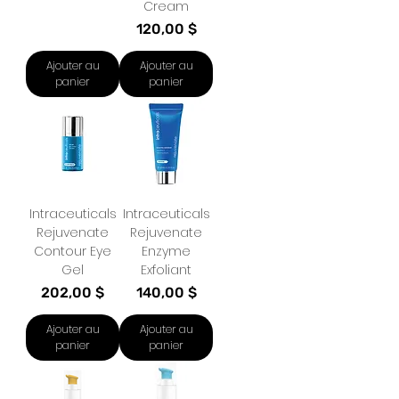
Cream
Prix
120,00 $
Ajouter au
Ajouter au
panier
panier
Intraceuticals
Intraceuticals
Rejuvenate
Rejuvenate
Contour Eye
Enzyme
Gel
Exfoliant
Prix
Prix
202,00 $
140,00 $
Ajouter au
Ajouter au
panier
panier