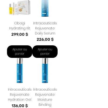
Obagi
Intraceuticals
Hydrating Kit
Rejuvenate
Daily Serum
Prix
299,00 $
Prix
226,00 $
Ajouter au
Ajouter au
panier
panier
Intraceuticals
Intraceuticals
Rejuvenate
Rejuvenate
Hydration Gel
Moisture
Binding
Prix
136,00 $