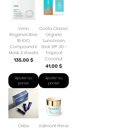
Venn
Coola: Classic
Regenerative
Organic
1B-EXO
Sunscreen
Compound K
Stick SPF 30 -
Mask 4 sheets
Tropical
Coconut
Prix
135,00 $
Prix
41,00 $
Ajouter au
Ajouter au
panier
panier
Oribe
Valmont Prime