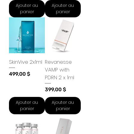
Ajouter au
Ajouter au
panier
panier
SkinVive 2x1ml
Revanesse
VAMP with
Prix
499,00 $
PDRN 2 x 1ml
Prix
399,00 $
Ajouter au
Ajouter au
panier
panier