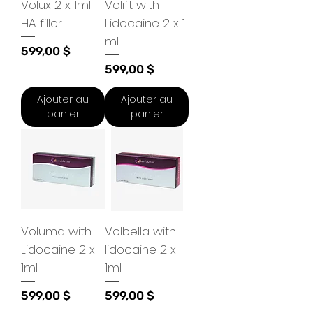
Volux 2 x 1ml
Volift with
HA filler
Lidocaine 2 x 1
mL
Prix
599,00 $
Prix
599,00 $
Ajouter au
Ajouter au
panier
panier
Voluma with
Volbella with
Lidocaine 2 x
lidocaine 2 x
1ml
1ml
Prix
Prix
599,00 $
599,00 $